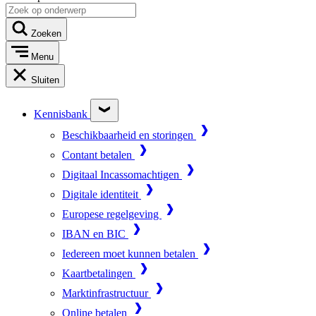
Zoeken
Menu
Sluiten
Kennisbank
Beschikbaarheid en storingen
Contant betalen
Digitaal Incassomachtigen
Digitale identiteit
Europese regelgeving
IBAN en BIC
Iedereen moet kunnen betalen
Kaartbetalingen
Marktinfrastructuur
Online betalen