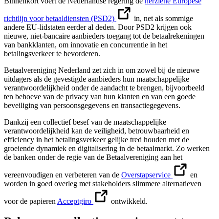
Binnenkort voert de Nederlandse regering de
herziene Europese
richtlijn voor betaaldiensten (PSD2)
in, net als sommige
andere EU-lidstaten eerder al deden. Door PSD2 krijgen ook
nieuwe, niet-bancaire aanbieders toegang tot de betaalrekeningen
van bankklanten, om innovatie en concurrentie in het
betalingsverkeer te bevorderen.
Betaalvereniging Nederland zet zich in om zowel bij de nieuwe
uitdagers als de gevestigde aanbieders hun maatschappelijke
verantwoordelijkheid onder de aandacht te brengen, bijvoorbeeld
ten behoeve van de privacy van hun klanten en van een goede
beveiliging van persoonsgegevens en transactiegegevens.
Dankzij een collectief besef van de maatschappelijke
verantwoordelijkheid kan de veiligheid, betrouwbaarheid en
efficiency in het betalingsverkeer gelijke tred houden met de
groeiende dynamiek en digitalisering in de betaalmarkt. Zo werken
de banken onder de regie van de Betaalvereniging aan het
vereenvoudigen en verbeteren van de
Overstapservice
en
worden in goed overleg met stakeholders slimmere alternatieven
voor de papieren
Acceptgiro
ontwikkeld.