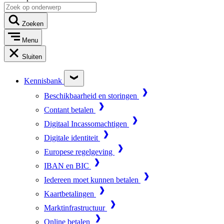
Zoeken
Menu
Sluiten
Kennisbank
Beschikbaarheid en storingen
Contant betalen
Digitaal Incassomachtigen
Digitale identiteit
Europese regelgeving
IBAN en BIC
Iedereen moet kunnen betalen
Kaartbetalingen
Marktinfrastructuur
Online betalen