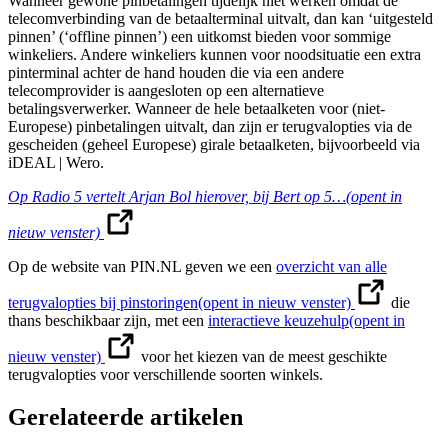
Wanneer gewone pinbetalingen tijdelijk niet werken omdat de
telecomverbinding van de betaalterminal uitvalt, dan kan ‘uitgesteld
pinnen’ (‘offline pinnen’) een uitkomst bieden voor sommige
winkeliers. Andere winkeliers kunnen voor noodsituatie een extra
pinterminal achter de hand houden die via een andere
telecomprovider is aangesloten op een alternatieve
betalingsverwerker. Wanneer de hele betaalketen voor (niet-
Europese) pinbetalingen uitvalt, dan zijn er terugvalopties via de
gescheiden (geheel Europese) girale betaalketen, bijvoorbeeld via
iDEAL | Wero.
Op Radio 5 vertelt Arjan Bol hierover, bij Bert op 5…
(opent in
nieuw venster)
Op de website van PIN.NL geven we een
overzicht van alle
terugvalopties bij pinstoringen
(opent in nieuw venster)
die
thans beschikbaar zijn, met een
interactieve keuzehulp
(opent in
nieuw venster)
voor het kiezen van de meest geschikte
terugvalopties voor verschillende soorten winkels.
Gerelateerde artikelen