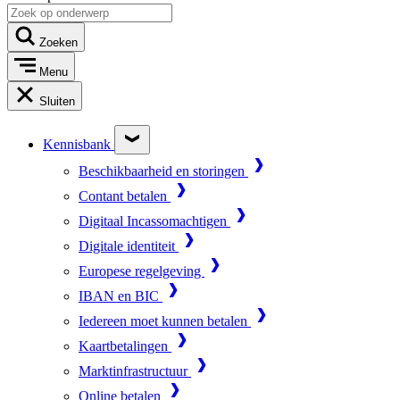
Zoeken
Menu
Sluiten
Kennisbank
Beschikbaarheid en storingen
Contant betalen
Digitaal Incassomachtigen
Digitale identiteit
Europese regelgeving
IBAN en BIC
Iedereen moet kunnen betalen
Kaartbetalingen
Marktinfrastructuur
Online betalen