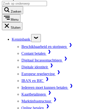
Zoeken
Menu
Sluiten
Kennisbank
Beschikbaarheid en storingen
Contant betalen
Digitaal Incassomachtigen
Digitale identiteit
Europese regelgeving
IBAN en BIC
Iedereen moet kunnen betalen
Kaartbetalingen
Marktinfrastructuur
Online betalen