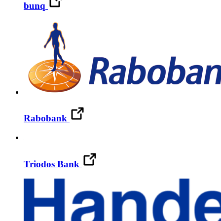
bunq
Rabobank
Triodos Bank