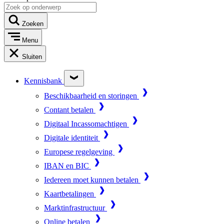
Zoeken
Menu
Sluiten
Kennisbank
Beschikbaarheid en storingen
Contant betalen
Digitaal Incassomachtigen
Digitale identiteit
Europese regelgeving
IBAN en BIC
Iedereen moet kunnen betalen
Kaartbetalingen
Marktinfrastructuur
Online betalen