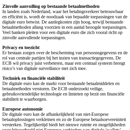
Zinvolle aanvulling op bestaande betaalmethoden
In landen zoals Nederland, waar het betalingsverkeer betrouwbaar
en efficiënt is, wordt de noodzaak van bepaalde toepassingen van de
digitale euro betwist. De aanlegkosten zijn hoog, terwijl bestaande
betaalmethoden allang voorzien in een aantal beoogde toepassingen.
Veel banken pleiten voor een digitale euro die zich vooral richt op
zinvolle aanvullende toepassingen.
Privacy en toezicht
Er bestaan zorgen over de bescherming van persoonsgegevens en de
rol van centrale partijen bij het inzien van transactiegegevens. De
ECB wil privacy juist verbeteren, maar een centraal systeem brengt
risico’s van digitale surveillance met zich mee.
Techniek en financiële stabiliteit
De digitale euro kan de markt voor bestaande betaalmiddelen en
betaalmethoden verstoren. De ECB onderzoekt veilige,
gebruiksvriendelijke technologie en limieten op bezit om financiële
stabiliteit te waarborgen.
Europese autonomie
De digitale euro kan de afhankelijkheid van niet-Europese
betaaloplossingen verkleinen en zo de Europese betaalsoevereiniteit
versterken. Tegelijkertijd biedt het nieuwe ruimte en mogelijkheden
voor bijvoorbeeld niet-Europese aanbieders van digitale ‘wallets’.