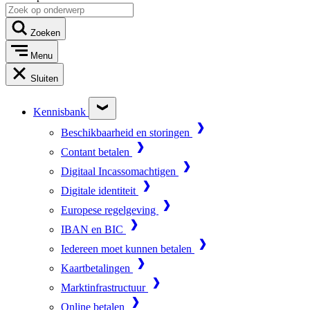
Zoeken
Menu
Sluiten
Kennisbank
Beschikbaarheid en storingen
Contant betalen
Digitaal Incassomachtigen
Digitale identiteit
Europese regelgeving
IBAN en BIC
Iedereen moet kunnen betalen
Kaartbetalingen
Marktinfrastructuur
Online betalen