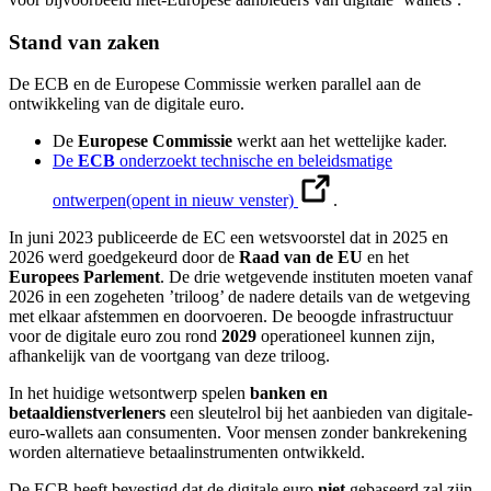
Stand van zaken
De ECB en de Europese Commissie werken parallel aan de
ontwikkeling van de digitale euro.
De
Europese Commissie
werkt aan het wettelijke kader.
De
ECB
onderzoekt technische en beleidsmatige
ontwerpen
(opent in nieuw venster)
.
In juni 2023 publiceerde de EC een wetsvoorstel dat in 2025 en
2026 werd goedgekeurd door de
Raad van de EU
en het
Europees Parlement
. De drie wetgevende instituten moeten vanaf
2026 in een zogeheten ’triloog’ de nadere details van de wetgeving
met elkaar afstemmen en doorvoeren. De beoogde infrastructuur
voor de digitale euro zou rond
2029
operationeel kunnen zijn,
afhankelijk van de voortgang van deze triloog.
In het huidige wetsontwerp spelen
banken en
betaaldienstverleners
een sleutelrol bij het aanbieden van digitale-
euro-wallets aan consumenten. Voor mensen zonder bankrekening
worden alternatieve betaalinstrumenten ontwikkeld.
De ECB heeft bevestigd dat de digitale euro
niet
gebaseerd zal zijn