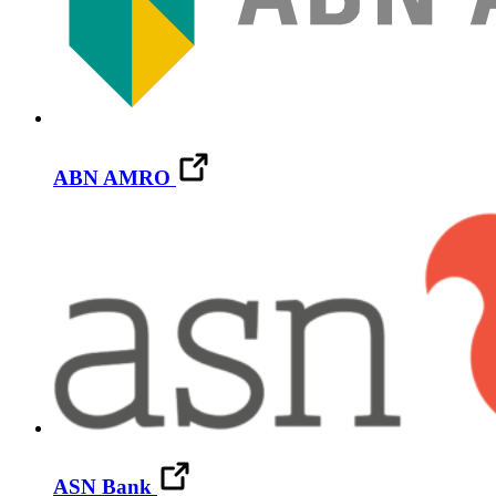
ABN AMRO
ASN Bank