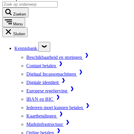
Zoeken
Menu
Sluiten
Kennisbank
Beschikbaarheid en storingen
Contant betalen
Digitaal Incassomachtigen
Digitale identiteit
Europese regelgeving
IBAN en BIC
Iedereen moet kunnen betalen
Kaartbetalingen
Marktinfrastructuur
Online betalen