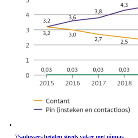
75-plussers betalen steeds vaker met pinpas