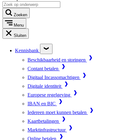
Zoeken
Menu
Sluiten
Kennisbank
Beschikbaarheid en storingen
Contant betalen
Digitaal Incassomachtigen
Digitale identiteit
Europese regelgeving
IBAN en BIC
Iedereen moet kunnen betalen
Kaartbetalingen
Marktinfrastructuur
Online betalen