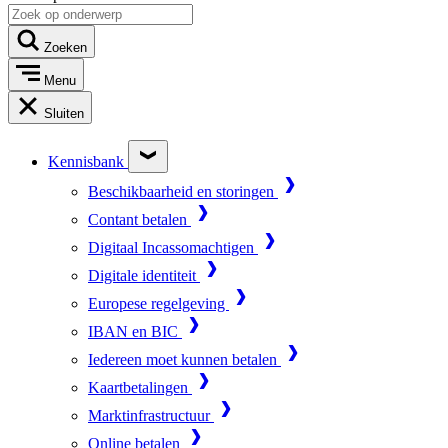
Zoeken
Menu
Sluiten
Kennisbank
Beschikbaarheid en storingen
Contant betalen
Digitaal Incassomachtigen
Digitale identiteit
Europese regelgeving
IBAN en BIC
Iedereen moet kunnen betalen
Kaartbetalingen
Marktinfrastructuur
Online betalen