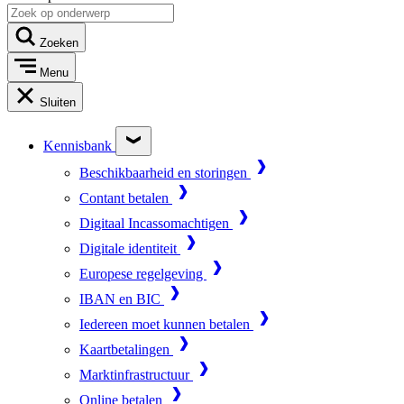
Zoeken
Menu
Sluiten
Kennisbank
Beschikbaarheid en storingen
Contant betalen
Digitaal Incassomachtigen
Digitale identiteit
Europese regelgeving
IBAN en BIC
Iedereen moet kunnen betalen
Kaartbetalingen
Marktinfrastructuur
Online betalen