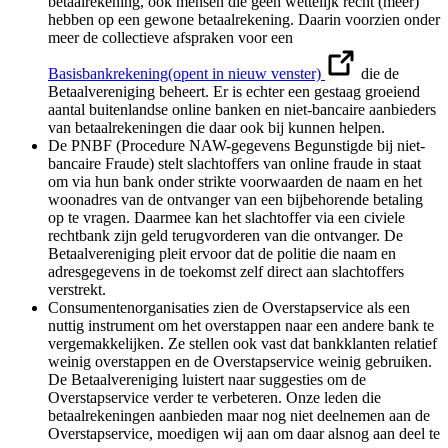
betaalrekening, ook mensen die geen wettelijk recht (meer)
hebben op een gewone betaalrekening. Daarin voorzien onder
meer de collectieve afspraken voor een
Basisbankrekening
(opent in nieuw venster)
die de
Betaalvereniging beheert. Er is echter een gestaag groeiend
aantal buitenlandse online banken en niet-bancaire aanbieders
van betaalrekeningen die daar ook bij kunnen helpen.
De PNBF (Procedure NAW-gegevens Begunstigde bij niet-
bancaire Fraude) stelt slachtoffers van online fraude in staat
om via hun bank onder strikte voorwaarden de naam en het
woonadres van de ontvanger van een bijbehorende betaling
op te vragen. Daarmee kan het slachtoffer via een civiele
rechtbank zijn geld terugvorderen van die ontvanger. De
Betaalvereniging pleit ervoor dat de politie die naam en
adresgegevens in de toekomst zelf direct aan slachtoffers
verstrekt.
Consumentenorganisaties zien de Overstapservice als een
nuttig instrument om het overstappen naar een andere bank te
vergemakkelijken. Ze stellen ook vast dat bankklanten relatief
weinig overstappen en de Overstapservice weinig gebruiken.
De Betaalvereniging luistert naar suggesties om de
Overstapservice verder te verbeteren. Onze leden die
betaalrekeningen aanbieden maar nog niet deelnemen aan de
Overstapservice, moedigen wij aan om daar alsnog aan deel te