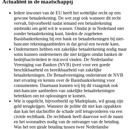
Actualiteit in de maatschappij
Iedere inwoner van de EU heeft het wettelijke recht op een
gewone betaalrekening. De wet zegt ook wanneer dit recht
vervalt, bijvoorbeeld nadat iemand een betaalrekening
misbruikt om geld wit te wassen. Omdat je in Nederland niet
zonder betaalrekening kunt, bieden de zogeheten
Basisbankrekening bij een bank en betaalrekeningen bij niet-
bancaire rekeningaanbieders in dat geval een tweede kans.
Ondernemers hebben een zakelijke betaalrekening nodig maar
soms kunnen ondernemers die niet krijgen omdat banken de
bedrijfsactiviteiten te risicovol vinden. De Nederlandse
Vereniging van Banken (NVB) ijvert voor een goede
beschikbaarheid en bereikbaarheid van zakelijke
betaalrekeningen. De Betaalvereniging ondersteunt de NVB
met ervaring en kennis over de Basisbankrekening voor
consumenten. Daarnaast kunnen wij bij dit vraagstuk ook
niet-bancaire aanbieders van zakelijke betaalrekeningen
betrekken om tot oplossingen te komen.
Wie is opgelicht, bijvoorbeeld op Marktplaats, wil graag zijn
geld terugkrijgen. Wanneer de politie dit niet kan oppakken
dan kan het slachtoffer de schade zelf terugvorderen via een
civiele rechtbank. De rechtbank heeft daarvoor wel de naam
en het woonadres nodig van de ontvanger van de betaling.
Was het een girale betaling tussen twee Nederlandse