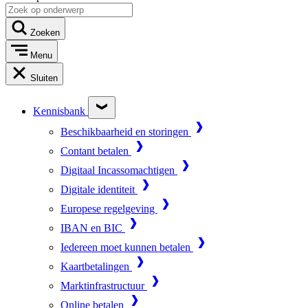
Zoeken
Menu
Sluiten
Kennisbank
Beschikbaarheid en storingen
Contant betalen
Digitaal Incassomachtigen
Digitale identiteit
Europese regelgeving
IBAN en BIC
Iedereen moet kunnen betalen
Kaartbetalingen
Marktinfrastructuur
Online betalen