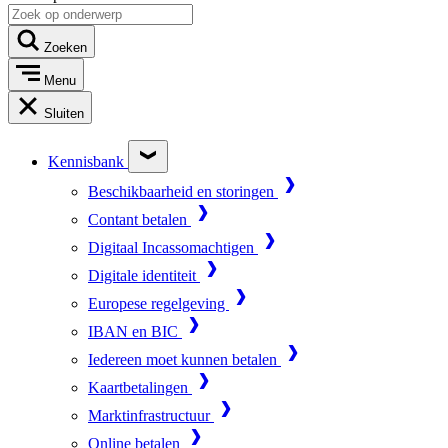
Zoeken
Menu
Sluiten
Kennisbank
Beschikbaarheid en storingen
Contant betalen
Digitaal Incassomachtigen
Digitale identiteit
Europese regelgeving
IBAN en BIC
Iedereen moet kunnen betalen
Kaartbetalingen
Marktinfrastructuur
Online betalen