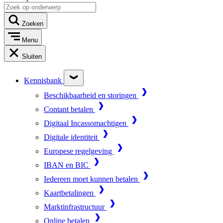
Zoeken
Menu
Sluiten
Kennisbank
Beschikbaarheid en storingen
Contant betalen
Digitaal Incassomachtigen
Digitale identiteit
Europese regelgeving
IBAN en BIC
Iedereen moet kunnen betalen
Kaartbetalingen
Marktinfrastructuur
Online betalen