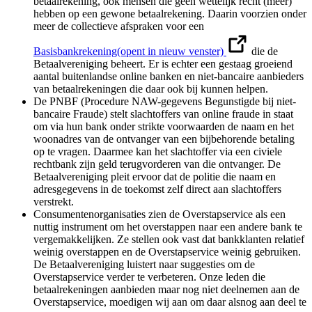
betaalrekening, ook mensen die geen wettelijk recht (meer)
hebben op een gewone betaalrekening. Daarin voorzien onder
meer de collectieve afspraken voor een
Basisbankrekening
(opent in nieuw venster)
die de
Betaalvereniging beheert. Er is echter een gestaag groeiend
aantal buitenlandse online banken en niet-bancaire aanbieders
van betaalrekeningen die daar ook bij kunnen helpen.
De PNBF (Procedure NAW-gegevens Begunstigde bij niet-
bancaire Fraude) stelt slachtoffers van online fraude in staat
om via hun bank onder strikte voorwaarden de naam en het
woonadres van de ontvanger van een bijbehorende betaling
op te vragen. Daarmee kan het slachtoffer via een civiele
rechtbank zijn geld terugvorderen van die ontvanger. De
Betaalvereniging pleit ervoor dat de politie die naam en
adresgegevens in de toekomst zelf direct aan slachtoffers
verstrekt.
Consumentenorganisaties zien de Overstapservice als een
nuttig instrument om het overstappen naar een andere bank te
vergemakkelijken. Ze stellen ook vast dat bankklanten relatief
weinig overstappen en de Overstapservice weinig gebruiken.
De Betaalvereniging luistert naar suggesties om de
Overstapservice verder te verbeteren. Onze leden die
betaalrekeningen aanbieden maar nog niet deelnemen aan de
Overstapservice, moedigen wij aan om daar alsnog aan deel te