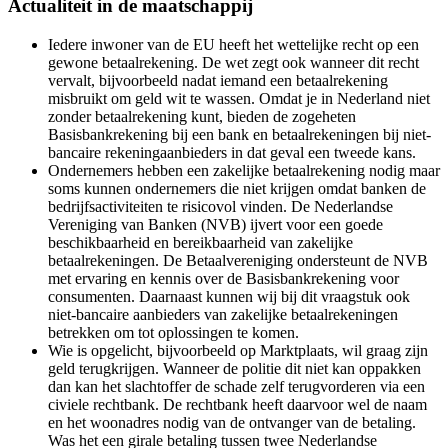
Actualiteit in de maatschappij
Iedere inwoner van de EU heeft het wettelijke recht op een
gewone betaalrekening. De wet zegt ook wanneer dit recht
vervalt, bijvoorbeeld nadat iemand een betaalrekening
misbruikt om geld wit te wassen. Omdat je in Nederland niet
zonder betaalrekening kunt, bieden de zogeheten
Basisbankrekening bij een bank en betaalrekeningen bij niet-
bancaire rekeningaanbieders in dat geval een tweede kans.
Ondernemers hebben een zakelijke betaalrekening nodig maar
soms kunnen ondernemers die niet krijgen omdat banken de
bedrijfsactiviteiten te risicovol vinden. De Nederlandse
Vereniging van Banken (NVB) ijvert voor een goede
beschikbaarheid en bereikbaarheid van zakelijke
betaalrekeningen. De Betaalvereniging ondersteunt de NVB
met ervaring en kennis over de Basisbankrekening voor
consumenten. Daarnaast kunnen wij bij dit vraagstuk ook
niet-bancaire aanbieders van zakelijke betaalrekeningen
betrekken om tot oplossingen te komen.
Wie is opgelicht, bijvoorbeeld op Marktplaats, wil graag zijn
geld terugkrijgen. Wanneer de politie dit niet kan oppakken
dan kan het slachtoffer de schade zelf terugvorderen via een
civiele rechtbank. De rechtbank heeft daarvoor wel de naam
en het woonadres nodig van de ontvanger van de betaling.
Was het een girale betaling tussen twee Nederlandse