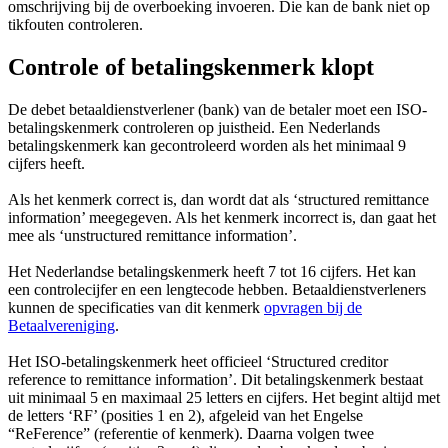
omschrijving bij de overboeking invoeren. Die kan de bank niet op
tikfouten controleren.
Controle of betalingskenmerk klopt
De debet betaaldienstverlener (bank) van de betaler moet een ISO-
betalingskenmerk controleren op juistheid. Een Nederlands
betalingskenmerk kan gecontroleerd worden als het minimaal 9
cijfers heeft.
Als het kenmerk correct is, dan wordt dat als ‘structured remittance
information’ meegegeven. Als het kenmerk incorrect is, dan gaat het
mee als ‘unstructured remittance information’.
Het Nederlandse betalingskenmerk heeft 7 tot 16 cijfers. Het kan
een controlecijfer en een lengtecode hebben. Betaaldienstverleners
kunnen de specificaties van dit kenmerk
opvragen bij de
Betaalvereniging
.
Het ISO-betalingskenmerk heet officieel ‘Structured creditor
reference to remittance information’. Dit betalingskenmerk bestaat
uit minimaal 5 en maximaal 25 letters en cijfers. Het begint altijd met
de letters ‘RF’ (posities 1 en 2), afgeleid van het Engelse
“ReFerence” (referentie of kenmerk). Daarna volgen twee