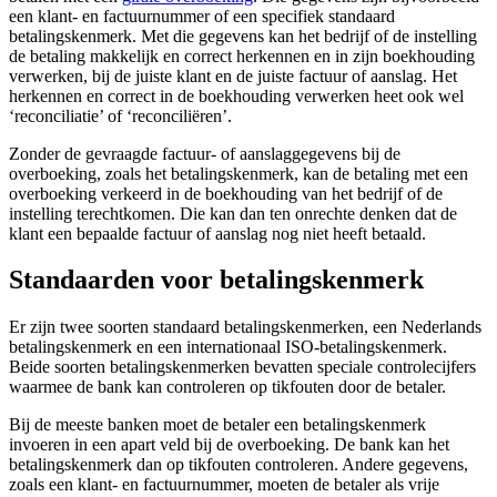
een klant- en factuurnummer of een specifiek standaard
betalingskenmerk. Met die gegevens kan het bedrijf of de instelling
de betaling makkelijk en correct herkennen en in zijn boekhouding
verwerken, bij de juiste klant en de juiste factuur of aanslag. Het
herkennen en correct in de boekhouding verwerken heet ook wel
‘reconciliatie’ of ‘reconciliëren’.
Zonder de gevraagde factuur- of aanslaggegevens bij de
overboeking, zoals het betalingskenmerk, kan de betaling met een
overboeking verkeerd in de boekhouding van het bedrijf of de
instelling terechtkomen. Die kan dan ten onrechte denken dat de
klant een bepaalde factuur of aanslag nog niet heeft betaald.
Standaarden voor betalingskenmerk
Er zijn twee soorten standaard betalingskenmerken, een Nederlands
betalingskenmerk en een internationaal ISO-betalingskenmerk.
Beide soorten betalingskenmerken bevatten speciale controlecijfers
waarmee de bank kan controleren op tikfouten door de betaler.
Bij de meeste banken moet de betaler een betalingskenmerk
invoeren in een apart veld bij de overboeking. De bank kan het
betalingskenmerk dan op tikfouten controleren. Andere gegevens,
zoals een klant- en factuurnummer, moeten de betaler als vrije