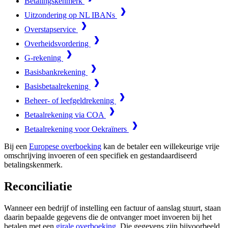
Betalingskenmerk
Uitzondering op NL IBANs
Overstapservice
Overheidsvordering
G-rekening
Basisbankrekening
Basisbetaalrekening
Beheer- of leefgeldrekening
Betaalrekening via COA
Betaalrekening voor Oekraïners
Bij een
Europese overboeking
kan de betaler een willekeurige vrije
omschrijving invoeren of een specifiek en gestandaardiseerd
betalingskenmerk.
Reconciliatie
Wanneer een bedrijf of instelling een factuur of aanslag stuurt, staan
daarin bepaalde gegevens die de ontvanger moet invoeren bij het
betalen met een
girale overboeking
. Die gegevens zijn bijvoorbeeld