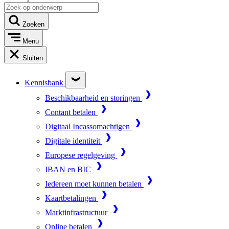
Zoeken
Menu
Sluiten
Kennisbank
Beschikbaarheid en storingen
Contant betalen
Digitaal Incassomachtigen
Digitale identiteit
Europese regelgeving
IBAN en BIC
Iedereen moet kunnen betalen
Kaartbetalingen
Marktinfrastructuur
Online betalen