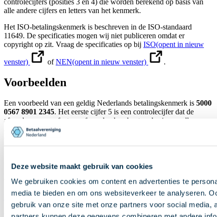
controlecijfers (posities 3 en 4) die worden berekend op basis van
alle andere cijfers en letters van het kenmerk.
Het ISO-betalingskenmerk is beschreven in de ISO-standaard
11649. De specificaties mogen wij niet publiceren omdat er
copyright op zit. Vraag de specificaties op bij
ISO
(opent in nieuw
venster)
of
NEN
(opent in nieuw venster)
.
Voorbeelden
Een voorbeeld van een geldig Nederlands betalingskenmerk is
5000
0567 8901 2345
. Het eerste cijfer 5 is een controlecijfer dat de
afzender van een factuur of aanslag berekent op basis van alle
andere cijfers van het kenmerk. Wanneer de betaler bij het invoeren
een tikfout maakt, dan klopt dat controlecijfer niet meer en kan de
bank een waarschuwing tonen.
Een voorbeeld van een internationaal ISO-betalingskenmerk
Deze website maakt gebruik van cookies
is
RF98 REF 1234
. In dit voorbeeld zijn die twee controlecijfers
98.
We gebruiken cookies om content en advertenties te personal
media te bieden en om ons websiteverkeer te analyseren. Oo
Direct naar inhoud
gebruik van onze site met onze partners voor social media,
partners kunnen deze gegevens combineren met andere infor