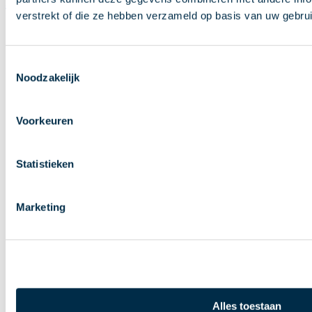
Bijzondere rekeningen en diensten
verstrekt of die ze hebben verzameld op basis van uw gebru
Betalingskenmerk
Uitzondering op NL IBANs
Toestemmingsselectie
Overstapservice
Noodzakelijk
Overheidsvordering
G-rekening
Voorkeuren
Basisbankrekening
Basisbetaalrekening
Statistieken
Beheer- of leefgeldrekening
Betaalrekening via COA
Marketing
Betaalrekening voor Oekraïners
Alles toestaan