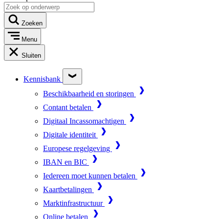
Zoeken
Menu
Sluiten
Kennisbank
Beschikbaarheid en storingen
Contant betalen
Digitaal Incassomachtigen
Digitale identiteit
Europese regelgeving
IBAN en BIC
Iedereen moet kunnen betalen
Kaartbetalingen
Marktinfrastructuur
Online betalen