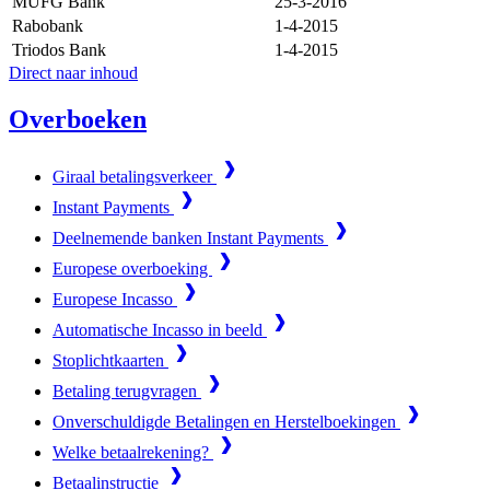
MUFG Bank
25-3-2016
Rabobank
1-4-2015
Triodos Bank
1-4-2015
Direct naar inhoud
Overboeken
Giraal betalingsverkeer
Instant Payments
Deelnemende banken Instant Payments
Europese overboeking
Europese Incasso
Automatische Incasso in beeld
Stoplichtkaarten
Betaling terugvragen
Onverschuldigde Betalingen en Herstelboekingen
Welke betaalrekening?
Betaalinstructie