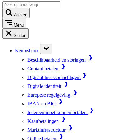
Zoeken
Menu
Sluiten
Kennisbank
Beschikbaarheid en storingen
Contant betalen
Digitaal Incassomachtigen
Digitale identiteit
Europese regelgeving
IBAN en BIC
Iedereen moet kunnen betalen
Kaartbetalingen
Marktinfrastructuur
Online betalen