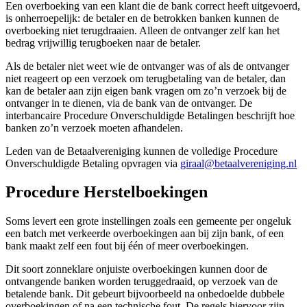
Een overboeking van een klant die de bank correct heeft uitgevoerd,
is onherroepelijk: de betaler en de betrokken banken kunnen de
overboeking niet terugdraaien. Alleen de ontvanger zelf kan het
bedrag vrijwillig terugboeken naar de betaler.
Als de betaler niet weet wie de ontvanger was of als de ontvanger
niet reageert op een verzoek om terugbetaling van de betaler, dan
kan de betaler aan zijn eigen bank vragen om zo’n verzoek bij de
ontvanger in te dienen, via de bank van de ontvanger. De
interbancaire Procedure Onverschuldigde Betalingen beschrijft hoe
banken zo’n verzoek moeten afhandelen.
Leden van de Betaalvereniging kunnen de volledige Procedure
Onverschuldigde Betaling opvragen via
giraal@betaalvereniging.nl
Procedure Herstelboekingen
Soms levert een grote instellingen zoals een gemeente per ongeluk
een batch met verkeerde overboekingen aan bij zijn bank, of een
bank maakt zelf een fout bij één of meer overboekingen.
Dit soort zonneklare onjuiste overboekingen kunnen door de
ontvangende banken worden teruggedraaid, op verzoek van de
betalende bank. Dit gebeurt bijvoorbeeld na onbedoelde dubbele
overboekingen of na een technische fout. De regels hiervoor zijn