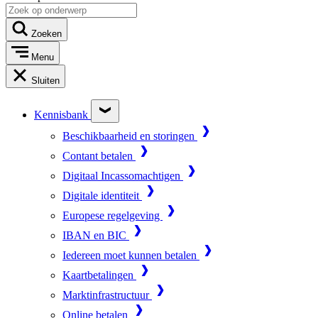
Zoeken
Menu
Sluiten
Kennisbank
Beschikbaarheid en storingen
Contant betalen
Digitaal Incassomachtigen
Digitale identiteit
Europese regelgeving
IBAN en BIC
Iedereen moet kunnen betalen
Kaartbetalingen
Marktinfrastructuur
Online betalen