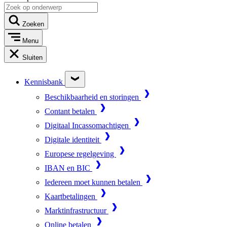
Zoeken
Menu
Sluiten
Kennisbank
Beschikbaarheid en storingen
Contant betalen
Digitaal Incassomachtigen
Digitale identiteit
Europese regelgeving
IBAN en BIC
Iedereen moet kunnen betalen
Kaartbetalingen
Marktinfrastructuur
Online betalen