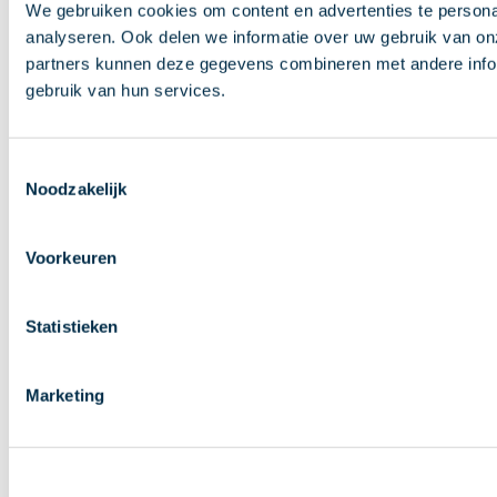
We gebruiken cookies om content en advertenties te persona
analyseren. Ook delen we informatie over uw gebruik van on
partners kunnen deze gegevens combineren met andere inform
gebruik van hun services.
Toestemmingsselectie
Noodzakelijk
Voorkeuren
Statistieken
Marketing