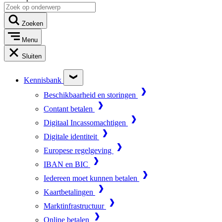
Zoeken
Menu
Sluiten
Kennisbank
Beschikbaarheid en storingen
Contant betalen
Digitaal Incassomachtigen
Digitale identiteit
Europese regelgeving
IBAN en BIC
Iedereen moet kunnen betalen
Kaartbetalingen
Marktinfrastructuur
Online betalen