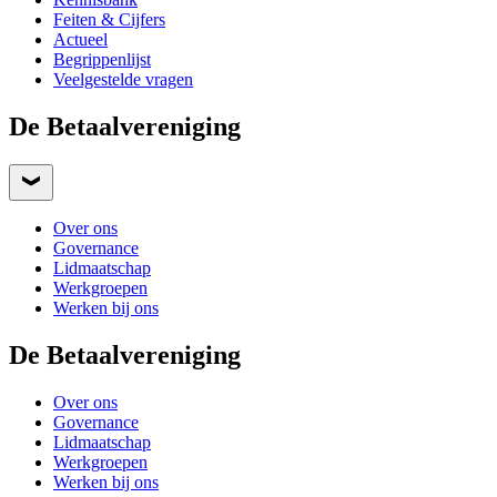
Feiten & Cijfers
Actueel
Begrippenlijst
Veelgestelde vragen
De Betaalvereniging
Over ons
Governance
Lidmaatschap
Werkgroepen
Werken bij ons
De Betaalvereniging
Over ons
Governance
Lidmaatschap
Werkgroepen
Werken bij ons