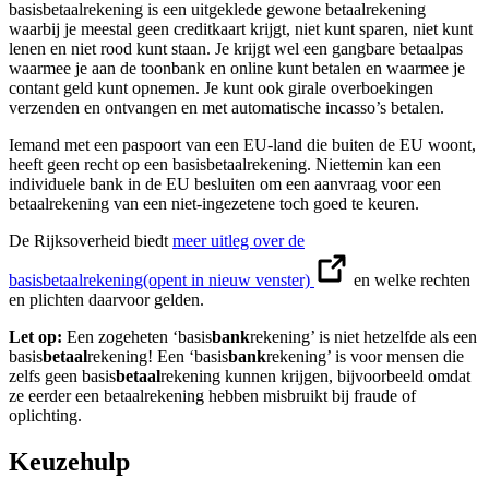
basisbetaalrekening is een uitgeklede gewone betaalrekening
waarbij je meestal geen creditkaart krijgt, niet kunt sparen, niet kunt
lenen en niet rood kunt staan. Je krijgt wel een gangbare betaalpas
waarmee je aan de toonbank en online kunt betalen en waarmee je
contant geld kunt opnemen. Je kunt ook girale overboekingen
verzenden en ontvangen en met automatische incasso’s betalen.
Iemand met een paspoort van een EU-land die buiten de EU woont,
heeft geen recht op een basisbetaalrekening. Niettemin kan een
individuele bank in de EU besluiten om een aanvraag voor een
betaalrekening van een niet-ingezetene toch goed te keuren.
De Rijksoverheid biedt
meer uitleg over de
basisbetaalrekening
(opent in nieuw venster)
en welke rechten
en plichten daarvoor gelden.
Let op:
Een zogeheten ‘basis
bank
rekening’ is niet hetzelfde als een
basis
betaal
rekening! Een ‘basis
bank
rekening’ is voor mensen die
zelfs geen basis
betaal
rekening kunnen krijgen, bijvoorbeeld omdat
ze eerder een betaalrekening hebben misbruikt bij fraude of
oplichting.
Keuzehulp