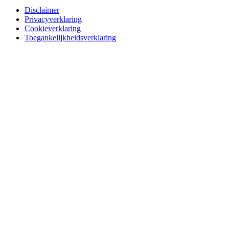
Disclaimer
Privacyverklaring
Cookieverklaring
Toegankelijkheidsverklaring