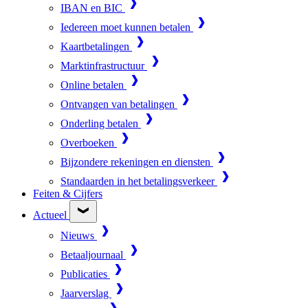
IBAN en BIC
Iedereen moet kunnen betalen
Kaartbetalingen
Marktinfrastructuur
Online betalen
Ontvangen van betalingen
Onderling betalen
Overboeken
Bijzondere rekeningen en diensten
Standaarden in het betalingsverkeer
Feiten & Cijfers
Actueel
Nieuws
Betaaljournaal
Publicaties
Jaarverslag