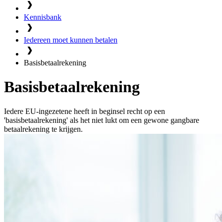
Kennisbank
Iedereen moet kunnen betalen
Basisbetaalrekening
Basisbetaalrekening
Iedere EU-ingezetene heeft in beginsel recht op een
'basisbetaalrekening' als het niet lukt om een gewone gangbare
betaalrekening te krijgen.