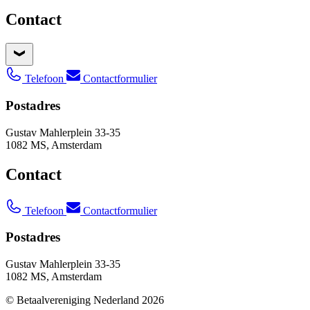
Contact
Telefoon
Contactformulier
Postadres
Gustav Mahlerplein 33-35
1082 MS, Amsterdam
Contact
Telefoon
Contactformulier
Postadres
Gustav Mahlerplein 33-35
1082 MS, Amsterdam
© Betaalvereniging Nederland 2026