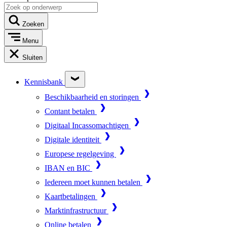
Zoeken
Menu
Sluiten
Kennisbank
Beschikbaarheid en storingen
Contant betalen
Digitaal Incassomachtigen
Digitale identiteit
Europese regelgeving
IBAN en BIC
Iedereen moet kunnen betalen
Kaartbetalingen
Marktinfrastructuur
Online betalen