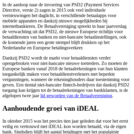
In de aanloop naar de invoering van PSD2 (Payment Services
Directive, versie 2) zagen in 2015 ook veel individuele
vernieuwingen het daglicht, in verschillende betaalapps voor
mobiele apparaten en dankzij nieuwe mogelijkheden bij
internetbankieren. De Betaalvereniging spreekt in haar jaarverslag
de verwachting uit dat PSD2, de nieuwe Europese richtlijn voor
betaaldiensten van banken en niet-bancaire betaalinstellingen, ook
de komende jaren een grote stempel blijft drukken op het
Nederlandse en Europese betalingsverkeer.
Dankzij PSD2 wordt de markt voor betaaldiensten verder
opengebroken voor niet-bancaire nieuwe toetreders. Zo moeten de
Europese banken vanaf 2018 de betaalrekeningen van hun klanten
toegankelijk maken voor betaaldienstverleners met beperkte
vergunningen, wanneer de rekeninghouders daar toestemming voor
geven. Een tiental niet-bancaire fintech-bedrijven dat dankzij PSD2
toegang kan krijgen tot de betaalrekeningen van bankklanten, is de
afgelopen twee jaar
lid geworden van de Betaalvereniging
.
Aanhoudende groei van iDEAL
In oktober 2015 was het precies tien jaar geleden dat voor het eerst
veilig en vertrouwd met iDEAL kon worden betaald, via de eigen
bank. Sindsdien blijft het aantal betalingen met het populairste