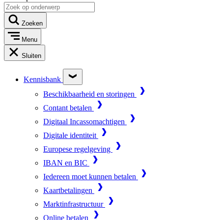
Zoeken
Menu
Sluiten
Kennisbank
Beschikbaarheid en storingen
Contant betalen
Digitaal Incassomachtigen
Digitale identiteit
Europese regelgeving
IBAN en BIC
Iedereen moet kunnen betalen
Kaartbetalingen
Marktinfrastructuur
Online betalen