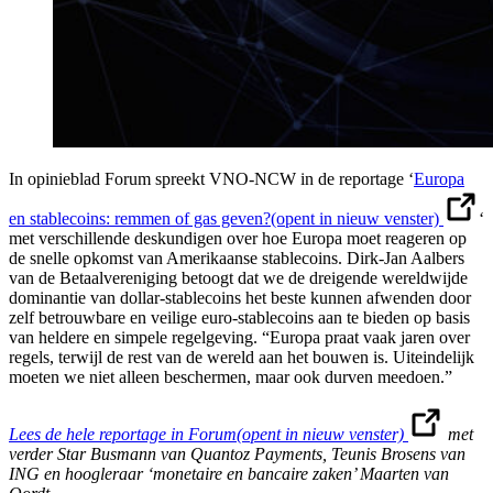
In opinieblad Forum spreekt VNO-NCW in de reportage ‘
Europa
en stablecoins: remmen of gas geven?
(opent in nieuw venster)
‘
met verschillende deskundigen over hoe Europa moet reageren op
de snelle opkomst van Amerikaanse stablecoins. Dirk-Jan Aalbers
van de Betaalvereniging betoogt dat we de dreigende wereldwijde
dominantie van dollar-stablecoins het beste kunnen afwenden door
zelf betrouwbare en veilige euro-stablecoins aan te bieden op basis
van heldere en simpele regelgeving. “Europa praat vaak jaren over
regels, terwijl de rest van de wereld aan het bouwen is. Uiteindelijk
moeten we niet alleen beschermen, maar ook durven meedoen.”
Lees de hele reportage in Forum
(opent in nieuw venster)
met
verder Star Busmann van Quantoz Payments, Teunis Brosens van
ING en hoogleraar ‘monetaire en bancaire zaken’ Maarten van