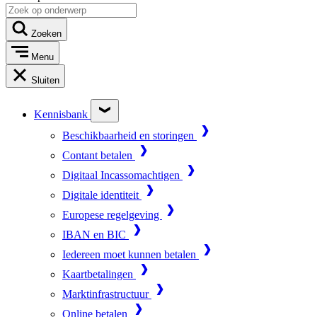
Zoeken
Menu
Sluiten
Kennisbank
Beschikbaarheid en storingen
Contant betalen
Digitaal Incassomachtigen
Digitale identiteit
Europese regelgeving
IBAN en BIC
Iedereen moet kunnen betalen
Kaartbetalingen
Marktinfrastructuur
Online betalen