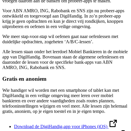
vroegen daarom aan de banken om probeer-apps te maken.
Voor ABN AMRO, ING, Rabobank en SNS zijn nu probeer-apps
ontwikkeld en toegevoegd aan DigiHandig. In zo’n probeer-app
krijg je geen opdrachten en kun je direct vrij rondkijken, knoppen
uitproberen en oefenen in een veilige omgeving.
Wie meer stap-voor-stap wil oefenen gaat naar oefenlessen met
duidelijke opdrachten, zogeheten ‘A/B/C-lessen’.
Alle lessen staan onder het leerdoel Mobiel Bankieren in de mobiele
app van DigiHandig. Bovenaan staan de algemene oefenlessen en
daaronder de lessen voor de specifieke bank-apps van ABN
AMRO, ING, Rabobank en SNS.
Gratis en anoniem
Wie handiger wil worden met een smartphone of tablet kan met
DigiHandig in een veilige omgeving meer leren over mobiel
bankieren en over andere vaardigheden zoals routes plannen,
telefooninstellingen wijzigen en veel meer. Alle lessen zijn helemaal
gratis, anoniem, op je eigen toestel en in je eigen tempo.
Download de DigiHandig-app voor iPhones (iOS)