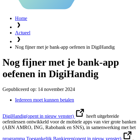
Home
Actueel
Nog fijner met je bank-app oefenen in DigiHandig
Nog fijner met je bank-app
oefenen in DigiHandig
Gepubliceerd op:
14 november 2024
Iedereen moet kunnen betalen
DigiHandig
(opent in nieuw venster)
heeft uitgebreide
oefenlessen ontwikkeld voor de mobiele apps van vier grote banken
(ABN AMRO, ING, Rabobank en SNS), in samenwerking met het
programma Toegankelijk Bankieren
(opent in nieuw venster)
.