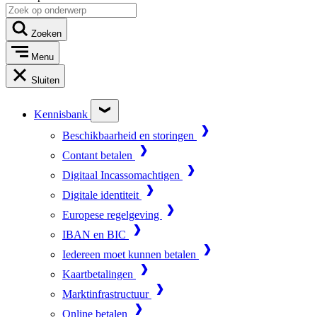
Zoeken
Menu
Sluiten
Kennisbank
Beschikbaarheid en storingen
Contant betalen
Digitaal Incassomachtigen
Digitale identiteit
Europese regelgeving
IBAN en BIC
Iedereen moet kunnen betalen
Kaartbetalingen
Marktinfrastructuur
Online betalen