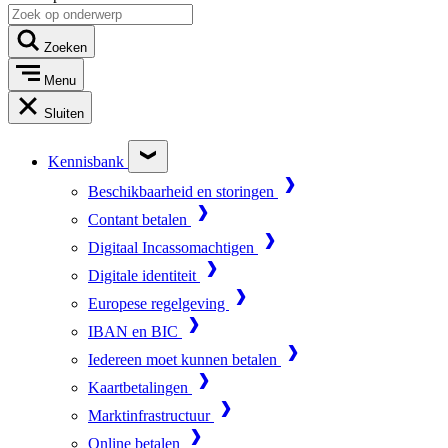
Zoeken
Menu
Sluiten
Kennisbank
Beschikbaarheid en storingen
Contant betalen
Digitaal Incassomachtigen
Digitale identiteit
Europese regelgeving
IBAN en BIC
Iedereen moet kunnen betalen
Kaartbetalingen
Marktinfrastructuur
Online betalen