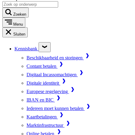
Zoeken
Menu
Sluiten
Kennisbank
Beschikbaarheid en storingen
Contant betalen
Digitaal Incassomachtigen
Digitale identiteit
Europese regelgeving
IBAN en BIC
Iedereen moet kunnen betalen
Kaartbetalingen
Marktinfrastructuur
Online betalen