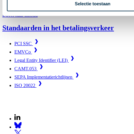
Selectie toestaan
Bekijk de SEPA Implementatierichtlijnen
Direct naar inhoud
Standaarden in het betalingsverkeer
PCI SSC
EMVCo
Legal Entity Identifier (LEI)
CAMT.053
SEPA Implementatierichtlijnen
ISO 20022