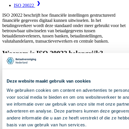
ISO 20022
ISO 20022 beschrijft hoe financiële instellingen gestructureerd
financiële gegevens digitaal kunnen uitwisselen. In het
betalingsverkeer wordt deze standaard onder meer gebruikt voor het
betrouwbaar uitwisselen van betaalgegevens tussen
betaaldienstverleners, tussen banken, betaalinstellingen,
valutahandelaren, transactieverwerkers en centrale banken.
Waarom is ISO 20022 belangrijk?
Uniformiteit:
financiële instellingen wereldwijd gebruiken
dezelfde taal.
Efficiëntie:
minder handmatige verwerking en minder kans
op fouten.
Deze website maakt gebruik van cookies
Rijke data:
berichten bevatten meer informatie, bijv. voor
We gebruiken cookies om content en advertenties te persona
fraudebestrijding.
Toekomstbestendig:
makkelijk schaalbaar voor nieuwe
voor social media te bieden en om ons websiteverkeer te an
diensten en producten.
we informatie over uw gebruik van onze site met onze partne
adverteren en analyse. Deze partners kunnen deze gegeve
ISO 20022 in Nederland
andere informatie die u aan ze heeft verstrekt of die ze heb
basis van uw gebruik van hun services.
De Betaalvereniging ondersteunt banken en andere marktpartijen bij