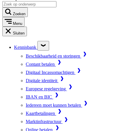
Zoeken
Menu
Sluiten
Kennisbank
Beschikbaarheid en storingen
Contant betalen
Digitaal Incassomachtigen
Digitale identiteit
Europese regelgeving
IBAN en BIC
Iedereen moet kunnen betalen
Kaartbetalingen
Marktinfrastructuur
Online betalen