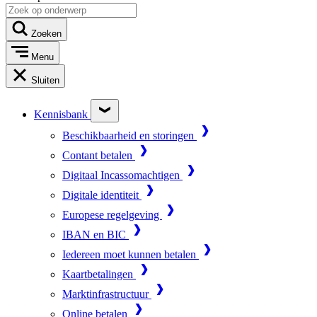
Zoeken
Menu
Sluiten
Kennisbank
Beschikbaarheid en storingen
Contant betalen
Digitaal Incassomachtigen
Digitale identiteit
Europese regelgeving
IBAN en BIC
Iedereen moet kunnen betalen
Kaartbetalingen
Marktinfrastructuur
Online betalen