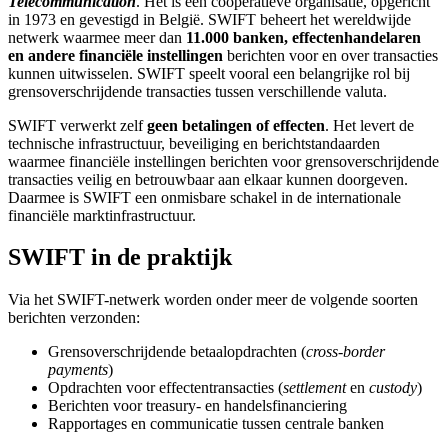
Telecommunication
. Het is een coöperatieve organisatie, opgericht
in 1973 en gevestigd in België. SWIFT beheert het wereldwijde
netwerk waarmee meer dan
11.000 banken, effectenhandelaren
en andere financiële instellingen
berichten voor en over transacties
kunnen uitwisselen. SWIFT speelt vooral een belangrijke rol bij
grensoverschrijdende transacties tussen verschillende valuta.
SWIFT verwerkt zelf
geen betalingen of effecten
. Het levert de
technische infrastructuur, beveiliging en berichtstandaarden
waarmee financiële instellingen berichten voor grensoverschrijdende
transacties veilig en betrouwbaar aan elkaar kunnen doorgeven.
Daarmee is SWIFT een onmisbare schakel in de internationale
financiële marktinfrastructuur.
SWIFT in de praktijk
Via het SWIFT-netwerk worden onder meer de volgende soorten
berichten verzonden:
Grensoverschrijdende betaalopdrachten (
cross-border
payments
)
Opdrachten voor effectentransacties (
settlement
en
custody
)
Berichten voor treasury- en handelsfinanciering
Rapportages en communicatie tussen centrale banken