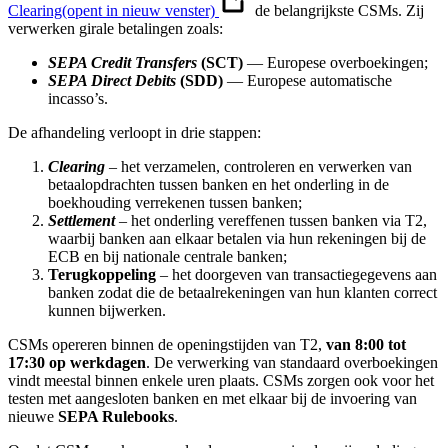
Clearing
(opent in nieuw venster)
de belangrijkste CSMs. Zij
verwerken girale betalingen zoals:
SEPA Credit Transfers
(SCT)
— Europese overboekingen;
SEPA Direct Debits
(SDD)
— Europese automatische
incasso’s.
De afhandeling verloopt in drie stappen:
Clearing
– het verzamelen, controleren en verwerken van
betaalopdrachten tussen banken en het onderling in de
boekhouding verrekenen tussen banken;
Settlement
– het onderling vereffenen tussen banken via T2,
waarbij banken aan elkaar betalen via hun rekeningen bij de
ECB en bij nationale centrale banken;
Terugkoppeling
– het doorgeven van transactiegegevens aan
banken zodat die de betaalrekeningen van hun klanten correct
kunnen bijwerken.
CSMs opereren binnen de openingstijden van T2,
van 8:00 tot
17:30 op werkdagen
. De verwerking van standaard overboekingen
vindt meestal binnen enkele uren plaats. CSMs zorgen ook voor het
testen met aangesloten banken en met elkaar bij de invoering van
nieuwe
SEPA Rulebooks
.