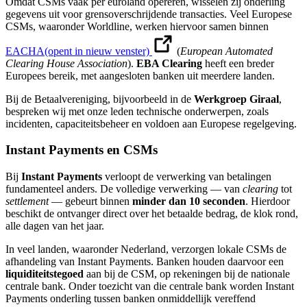
Omdat CSMs vaak per euroland opereren, wisselen zij onderling
gegevens uit voor grensoverschrijdende transacties. Veel Europese
CSMs, waaronder Worldline, werken hiervoor samen binnen
EACHA
(opent in nieuw venster)
(
European Automated
Clearing House Association
).
EBA Clearing
heeft een breder
Europees bereik, met aangesloten banken uit meerdere landen.
Bij de Betaalvereniging, bijvoorbeeld in de
Werkgroep Giraal
,
bespreken wij met onze leden technische onderwerpen, zoals
incidenten, capaciteitsbeheer en voldoen aan Europese regelgeving.
Instant Payments en CSMs
Bij
Instant Payments
verloopt de verwerking van betalingen
fundamenteel anders. De volledige verwerking — van
clearing
tot
settlement
— gebeurt binnen
minder dan 10 seconden
. Hierdoor
beschikt de ontvanger direct over het betaalde bedrag, de klok rond,
alle dagen van het jaar.
In veel landen, waaronder Nederland, verzorgen lokale CSMs de
afhandeling van Instant Payments. Banken houden daarvoor een
liquiditeitstegoed
aan bij de CSM, op rekeningen bij de nationale
centrale bank. Onder toezicht van die centrale bank worden Instant
Payments onderling tussen banken onmiddellijk vereffend