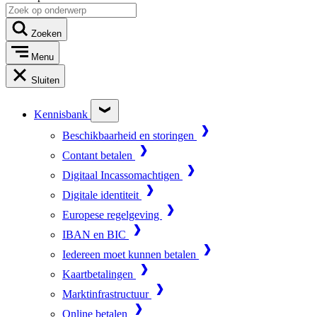
Zoeken
Menu
Sluiten
Kennisbank
Beschikbaarheid en storingen
Contant betalen
Digitaal Incassomachtigen
Digitale identiteit
Europese regelgeving
IBAN en BIC
Iedereen moet kunnen betalen
Kaartbetalingen
Marktinfrastructuur
Online betalen