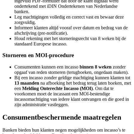
ingevuld PDF-formulier dat door de klant digitaal werd
ondertekend met iDIN Ondertekenen van Nederlandse
banken.
Leg machtigingen volledig en correct vast en bewaar deze
zorgvuldig.
Informeer klanten altijd vooraf over datum en bedrag van de
afschrijving (pre-notificatie).
Houd rekening met het storneringsrecht van 8 weken bij de
standaard Europese incasso.
Storneren en MOI-procedure
Consumenten kunnen een incasso
binnen 8 weken
zonder
opgaaf van reden storneren (terugboeken, ongedaan maken).
Bij een incasso zonder geldige machtiging kunnen klanten tot
13 maanden
na afboeking het bedrag terug laten boeken, met
een
Melding Onterechte Incasso (MOI)
. Om dat te
voorkomen moet de incassant een MOI-bestendige
incassomachtiging van iedere klant ontvangen en die goed in
zijn administratie vastleggen.
Consumentbeschermende maatregelen
Banken bieden hun klanten negen mogelijkheden om incasso’s te