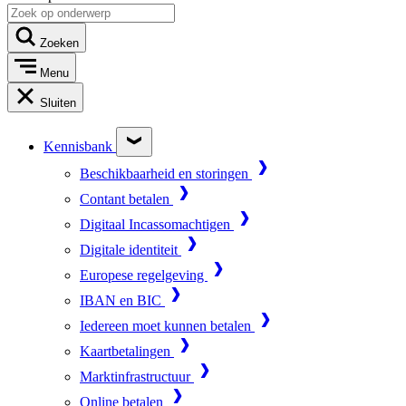
Zoeken
Menu
Sluiten
Kennisbank
Beschikbaarheid en storingen
Contant betalen
Digitaal Incassomachtigen
Digitale identiteit
Europese regelgeving
IBAN en BIC
Iedereen moet kunnen betalen
Kaartbetalingen
Marktinfrastructuur
Online betalen