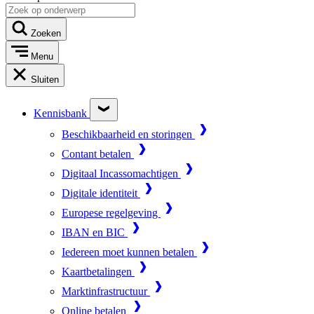
Zoeken
Menu
Sluiten
Kennisbank
Beschikbaarheid en storingen
Contant betalen
Digitaal Incassomachtigen
Digitale identiteit
Europese regelgeving
IBAN en BIC
Iedereen moet kunnen betalen
Kaartbetalingen
Marktinfrastructuur
Online betalen