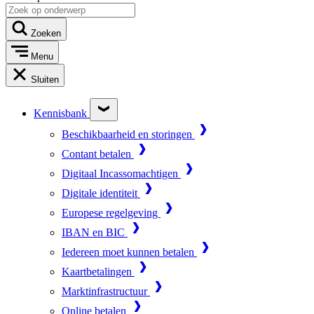
Zoeken
Menu
Sluiten
Kennisbank
Beschikbaarheid en storingen
Contant betalen
Digitaal Incassomachtigen
Digitale identiteit
Europese regelgeving
IBAN en BIC
Iedereen moet kunnen betalen
Kaartbetalingen
Marktinfrastructuur
Online betalen