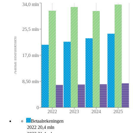
34,0 mln
25,5 mln
Aantal instrumenten
17,0 mln
8,50 mln
0
2022
2023
2024
2025
Betaalrekeningen
2022
20,4 mln