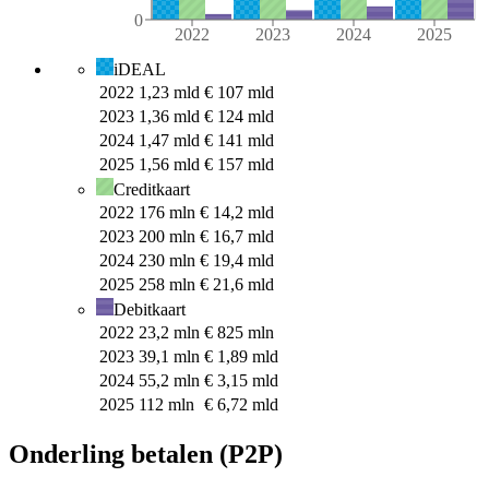
0
2022
2023
2024
2025
iDEAL
2022
1,23 mld
€
107 mld
2023
1,36 mld
€
124 mld
2024
1,47 mld
€
141 mld
2025
1,56 mld
€
157 mld
Creditkaart
2022
176 mln
€
14,2 mld
2023
200 mln
€
16,7 mld
2024
230 mln
€
19,4 mld
2025
258 mln
€
21,6 mld
Debitkaart
2022
23,2 mln
€
825 mln
2023
39,1 mln
€
1,89 mld
2024
55,2 mln
€
3,15 mld
2025
112 mln
€
6,72 mld
Onderling betalen (P2P)