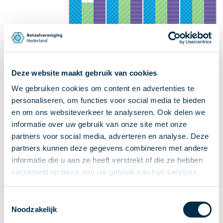
0
2022
2023
2024
2025
SCT-overboeking
2022
1,46 mld
€
2,42 bln
Deze website maakt gebruik van cookies
2023
1,54 mld
€
2,47 bln
We gebruiken cookies om content en advertenties te
2024
1,63 mld
€
2,49 bln
personaliseren, om functies voor social media te bieden
2025
1,70 mld
€
2,44 bln
en om ons websiteverkeer te analyseren. Ook delen we
SCT Inst overboeking
informatie over uw gebruik van onze site met onze
2022
456 mln
€
557 mld
partners voor social media, adverteren en analyse. Deze
2023
504 mln
€
618 mld
partners kunnen deze gegevens combineren met andere
2024
534 mln
€
669 mld
2025
565 mln
€
789 mld
informatie die u aan ze heeft verstrekt of die ze hebben
SDD autom. incasso
verzameld op basis van uw gebruik van hun services.
2022
1,88 mld
€
323 mld
2023
1,98 mld
€
346 mld
Toestemmingsselectie
2024
2,01 mld
€
358 mld
Noodzakelijk
2025
2,05 mld
€
367 mld