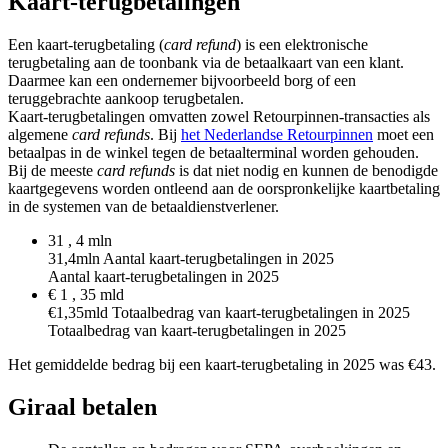
Kaart-terugbetalingen
Een kaart-terugbetaling (
card refund
) is een elektronische
terugbetaling aan de toonbank via de betaalkaart van een klant.
Daarmee kan een ondernemer bijvoorbeeld borg of een
teruggebrachte aankoop terugbetalen.
Kaart-terugbetalingen omvatten zowel Retourpinnen-transacties als
algemene
card refunds
. Bij
het Nederlandse Retourpinnen
moet een
betaalpas in de winkel tegen de betaalterminal worden gehouden.
Bij de meeste
card refunds
is dat niet nodig en kunnen de benodigde
kaartgegevens worden ontleend aan de oorspronkelijke kaartbetaling
in de systemen van de betaaldienstverlener.
31
,
4
mln
31,4mln Aantal kaart-terugbetalingen in 2025
Aantal kaart-terugbetalingen in 2025
€
1
,
35
mld
€1,35mld Totaalbedrag van kaart-terugbetalingen in 2025
Totaalbedrag van kaart-terugbetalingen in 2025
Het gemiddelde bedrag bij een kaart-terugbetaling in 2025 was €43.
Giraal betalen