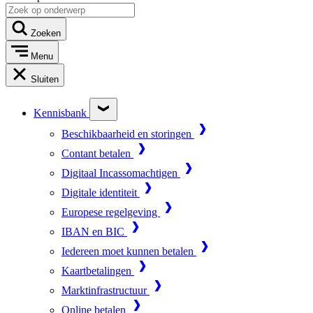
Zoeken
Menu
Sluiten
Kennisbank
Beschikbaarheid en storingen
Contant betalen
Digitaal Incassomachtigen
Digitale identiteit
Europese regelgeving
IBAN en BIC
Iedereen moet kunnen betalen
Kaartbetalingen
Marktinfrastructuur
Online betalen