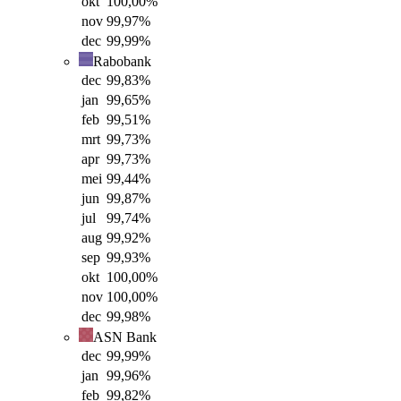
okt
100,00
%
nov
99,97
%
dec
99,99
%
Rabobank
dec
99,83
%
jan
99,65
%
feb
99,51
%
mrt
99,73
%
apr
99,73
%
mei
99,44
%
jun
99,87
%
jul
99,74
%
aug
99,92
%
sep
99,93
%
okt
100,00
%
nov
100,00
%
dec
99,98
%
ASN Bank
dec
99,99
%
jan
99,96
%
feb
99,82
%