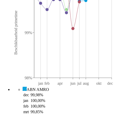
Beschikbaarheid primetime
99%
98%
jan
feb
apr
jun
jul
aug
okt
dec
ABN AMRO
dec
99,98
%
jan
100,00
%
feb
100,00
%
mrt
99,85
%