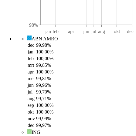
98%
jan
feb
apr
jun
jul
aug
okt
dec
ABN AMRO
dec
99,98
%
jan
100,00
%
feb
100,00
%
mrt
99,85
%
apr
100,00
%
mei
99,81
%
jun
99,96
%
jul
99,70
%
aug
99,71
%
sep
100,00
%
okt
100,00
%
nov
99,99
%
dec
99,97
%
ING