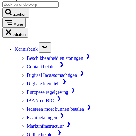
Zoeken
Menu
Sluiten
Kennisbank
Beschikbaarheid en storingen
Contant betalen
Digitaal Incassomachtigen
Digitale identiteit
Europese regelgeving
IBAN en BIC
Iedereen moet kunnen betalen
Kaartbetalingen
Marktinfrastructuur
Online betalen