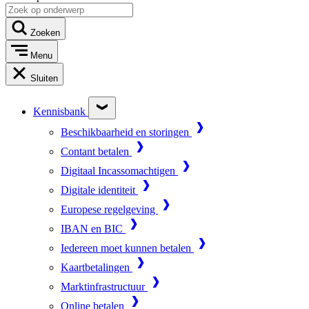
Zoeken
Menu
Sluiten
Kennisbank
Beschikbaarheid en storingen
Contant betalen
Digitaal Incassomachtigen
Digitale identiteit
Europese regelgeving
IBAN en BIC
Iedereen moet kunnen betalen
Kaartbetalingen
Marktinfrastructuur
Online betalen