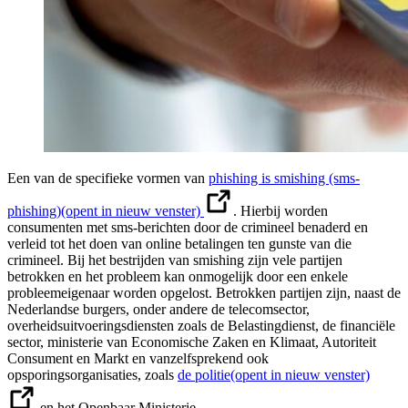
Een van de specifieke vormen van
phishing is smishing (sms-
phishing)
(opent in nieuw venster)
. Hierbij worden
consumenten met sms-berichten door de crimineel benaderd en
verleid tot het doen van online betalingen ten gunste van die
crimineel. Bij het bestrijden van smishing zijn vele partijen
betrokken en het probleem kan onmogelijk door een enkele
probleemeigenaar worden opgelost. Betrokken partijen zijn, naast de
Nederlandse burgers, onder andere de telecomsector,
overheidsuitvoeringsdiensten zoals de Belastingdienst, de financiële
sector, ministerie van Economische Zaken en Klimaat, Autoriteit
Consument en Markt en vanzelfsprekend ook
opsporingsorganisaties, zoals
de politie
(opent in nieuw venster)
en het Openbaar Ministerie.