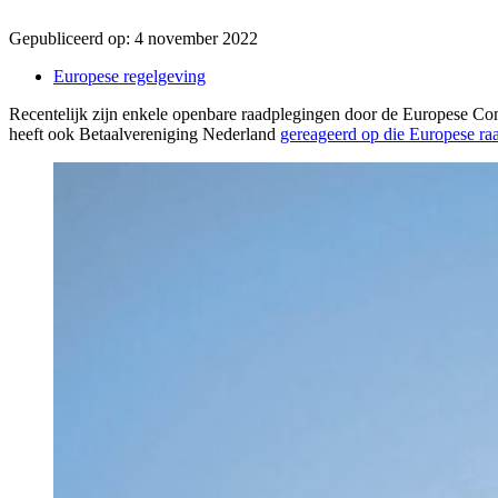
Gepubliceerd op:
4 november 2022
Europese regelgeving
Recentelijk zijn enkele openbare raadplegingen door de Europese Co
heeft ook Betaalvereniging Nederland
gereageerd op die Europese ra