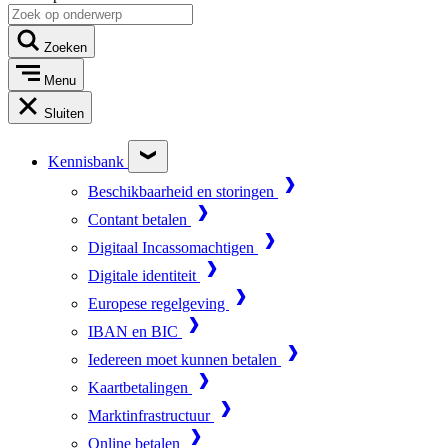
Zoeken
Menu
Sluiten
Kennisbank
Beschikbaarheid en storingen
Contant betalen
Digitaal Incassomachtigen
Digitale identiteit
Europese regelgeving
IBAN en BIC
Iedereen moet kunnen betalen
Kaartbetalingen
Marktinfrastructuur
Online betalen