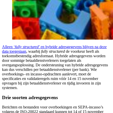
Alleen ‘
fully structured
’ en hybride adresgegevens blijven na deze
data toegestaan
, waarbij
fully structured
de voorkeur heeft als
toekomstbestendig adresformaat. Hybride adresgegevens worden
door sommige betaaldienstverleners toegelaten als
overgangsoplossing. De ondersteuning van hybride adresgegevens
kan dus verschillen per betaaldienstverlener (per bank). Wie
overboekings- en incasso-opdrachten aanlevert, moet de
specificaties en validatieregels ruim vóór 14 en 15 november
opvragen bij zijn betaaldienstverlener en tijdig invoeren in zijn
systemen.
Drie soorten adresgegevens
Berichten en bestanden voor overboekingen en SEPA-incasso’s
volgens de ISO-20022 standaard kunnen tot 14 of 15 november