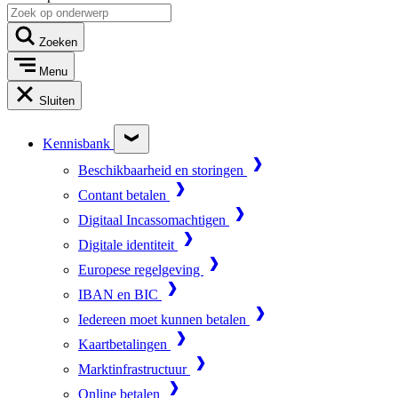
Zoeken
Menu
Sluiten
Kennisbank
Beschikbaarheid en storingen
Contant betalen
Digitaal Incassomachtigen
Digitale identiteit
Europese regelgeving
IBAN en BIC
Iedereen moet kunnen betalen
Kaartbetalingen
Marktinfrastructuur
Online betalen