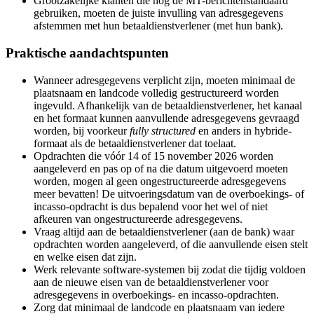
Grootzakelijke klanten die nog de MT-berichtenstandaard
gebruiken, moeten de juiste invulling van adresgegevens
afstemmen met hun betaaldienstverlener (met hun bank).
Praktische aandachtspunten
Wanneer adresgegevens verplicht zijn, moeten minimaal de
plaatsnaam en landcode volledig gestructureerd worden
ingevuld. Afhankelijk van de betaaldienstverlener, het kanaal
en het formaat kunnen aanvullende adresgegevens gevraagd
worden, bij voorkeur
fully structured
en anders in hybride-
formaat als de betaaldienstverlener dat toelaat.
Opdrachten die vóór 14 of 15 november 2026 worden
aangeleverd en pas op of na die datum uitgevoerd moeten
worden, mogen al geen ongestructureerde adresgegevens
meer bevatten! De uitvoeringsdatum van de overboekings- of
incasso-opdracht is dus bepalend voor het wel of niet
afkeuren van ongestructureerde adresgegevens.
Vraag altijd aan de betaaldienstverlener (aan de bank) waar
opdrachten worden aangeleverd, of die aanvullende eisen stelt
en welke eisen dat zijn.
Werk relevante software-systemen bij zodat die tijdig voldoen
aan de nieuwe eisen van de betaaldienstverlener voor
adresgegevens in overboekings- en incasso-opdrachten.
Zorg dat minimaal de landcode en plaatsnaam van iedere