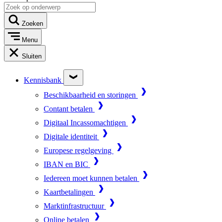
Zoeken
Menu
Sluiten
Kennisbank
Beschikbaarheid en storingen
Contant betalen
Digitaal Incassomachtigen
Digitale identiteit
Europese regelgeving
IBAN en BIC
Iedereen moet kunnen betalen
Kaartbetalingen
Marktinfrastructuur
Online betalen