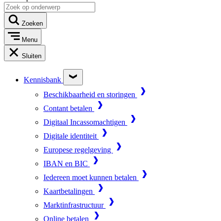
Zoeken
Menu
Sluiten
Kennisbank
Beschikbaarheid en storingen
Contant betalen
Digitaal Incassomachtigen
Digitale identiteit
Europese regelgeving
IBAN en BIC
Iedereen moet kunnen betalen
Kaartbetalingen
Marktinfrastructuur
Online betalen