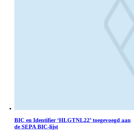
BIC en Identifier ‘HLGTNL22’ toegevoegd aan
de SEPA BIC-lijst