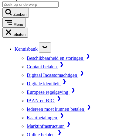
Zoeken
Menu
Sluiten
Kennisbank
Beschikbaarheid en storingen
Contant betalen
Digitaal Incassomachtigen
Digitale identiteit
Europese regelgeving
IBAN en BIC
Iedereen moet kunnen betalen
Kaartbetalingen
Marktinfrastructuur
Online betalen