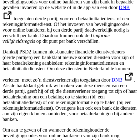
beveiligingscodes voor online bankieren van zijn bank in bepaalde
gevallen invoeren op de website of in de app van een door
DNB
toegelaten derde partij, voor een betaalinitiatiedienst of een
rekeninginformatiedienst. Of het invoeren van beveiligingscodes
voor online bankieren bij een derde partij daadwerkelijk nodig is,
verschilt per bank. Daardoor kunnen ook de
Uniforme
veiligheidsregels
op dit punt per bank verschillen.
Dankzij PSD2 kunnen niet-bancaire financiële dienstverleners
(derde partijen) een bankklant nieuwe soorten diensten voor zijn of
haar betaalrekening aanbieden: rekeninginformatiediensten en
betaalinitiatiediensten. Om deze diensten in Nederland te kunnen
verlenen, moet zo’n dienstverlener zijn toegelaten door
DNB
.
Als de bankklant gebruik wil maken van deze diensten van een
derde partij, geeft hij of zij die dienstverlener toegang tot zijn of haar
betaalrekening om een betaling op te starten (bij een
betaalinitiatiedienst) of om rekeninginformatie op te halen (bij een
rekeninginformatiedienst). Overigens kan ook een bank die diensten
aan zijn eigen klanten aanbieden, voor betaalrekeningen bij andere
banken.
Om aan te geven of en wanneer de rekeninghouder de
beveiligingscodes voor online bankieren van zijn bank mag