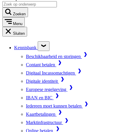
Zoeken
Menu
Sluiten
Kennisbank
Beschikbaarheid en storingen
Contant betalen
Digitaal Incassomachtigen
Digitale identiteit
Europese regelgeving
IBAN en BIC
Iedereen moet kunnen betalen
Kaartbetalingen
Marktinfrastructuur
Online betalen