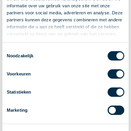
informatie over uw gebruik van onze site met onze
Stakeholderforum
partners voor social media, adverteren en analyse. Deze
Lidmaatschap
partners kunnen deze gegevens combineren met andere
Werkgroepen
informatie die u aan ze heeft verstrekt of die ze hebben
Deelnemers in het betalingsverkeer
verzameld op basis van uw gebruik van hun services.
Bestuur
Consultaties
Toestemmingsselectie
Noodzakelijk
MOB
PI-ISAC
NPFF
Voorkeuren
Begrippenlijst
Over ons
Statistieken
Nederlands
Marketing
Nederlands
English
Home