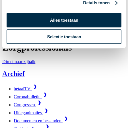
Details tonen
Archief
Alles toestaan
Webinar Geldezels voor Zorgprofessionals
Webinar Geldezels voor
Selectie toestaan
Zorgprofessionals
Direct naar zijbalk
Archief
betaalTV
Coronabulletin
Congressen
Uitleganimaties
Documenten en bestanden