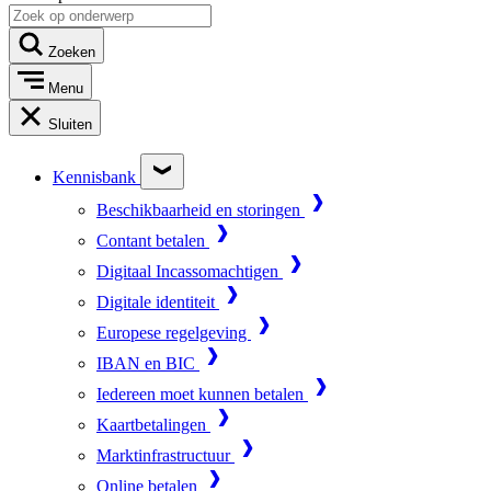
Zoeken
Menu
Sluiten
Kennisbank
Beschikbaarheid en storingen
Contant betalen
Digitaal Incassomachtigen
Digitale identiteit
Europese regelgeving
IBAN en BIC
Iedereen moet kunnen betalen
Kaartbetalingen
Marktinfrastructuur
Online betalen