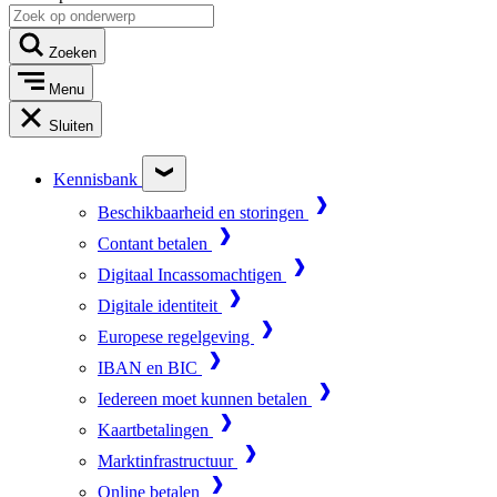
Zoeken
Menu
Sluiten
Kennisbank
Beschikbaarheid en storingen
Contant betalen
Digitaal Incassomachtigen
Digitale identiteit
Europese regelgeving
IBAN en BIC
Iedereen moet kunnen betalen
Kaartbetalingen
Marktinfrastructuur
Online betalen