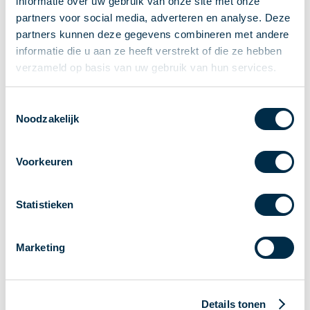
informatie over uw gebruik van onze site met onze
Stakeholderforum
partners voor social media, adverteren en analyse. Deze
partners kunnen deze gegevens combineren met andere
Lidmaatschap
informatie die u aan ze heeft verstrekt of die ze hebben
Werkgroepen
verzameld op basis van uw gebruik van hun services.
Deelnemers in het betalingsverkeer
Bestuur
Toestemmingsselectie
Consultaties
Noodzakelijk
MOB
PI-ISAC
Voorkeuren
NPFF
Begrippenlijst
Statistieken
Over ons
Nederlands
Marketing
Nederlands
English
Home
Details tonen