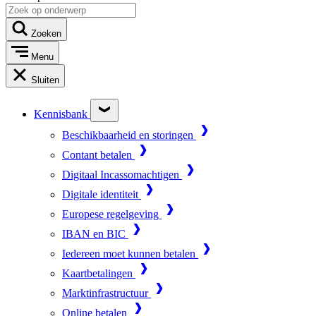
Zoeken
Menu
Sluiten
Kennisbank
Beschikbaarheid en storingen
Contant betalen
Digitaal Incassomachtigen
Digitale identiteit
Europese regelgeving
IBAN en BIC
Iedereen moet kunnen betalen
Kaartbetalingen
Marktinfrastructuur
Online betalen