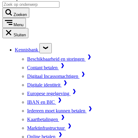
Zoeken
Menu
Sluiten
Kennisbank
Beschikbaarheid en storingen
Contant betalen
Digitaal Incassomachtigen
Digitale identiteit
Europese regelgeving
IBAN en BIC
Iedereen moet kunnen betalen
Kaartbetalingen
Marktinfrastructuur
Online betalen