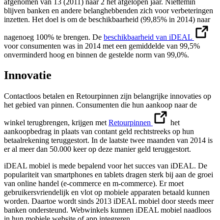
afgenomen van 13 (2011) naar 2 het afgelopen jaar. Niettemin
blijven banken en andere belanghebbenden zich voor verbeteringen
inzetten. Het doel is om de beschikbaarheid (99,85% in 2014) naar
nagenoeg 100% te brengen. De
beschikbaarheid van iDEAL
voor consumenten was in 2014 met een gemiddelde van 99,5%
onverminderd hoog en binnen de gestelde norm van 99,0%.
Innovatie
Contactloos betalen en Retourpinnen zijn belangrijke innovaties op
het gebied van pinnen. Consumenten die hun aankoop naar de
winkel terugbrengen, krijgen met
Retourpinnen
het
aankoopbedrag in plaats van contant geld rechtstreeks op hun
betaalrekening teruggestort. In de laatste twee maanden van 2014 is
er al meer dan 50.000 keer op deze manier geld teruggestort.
iDEAL mobiel is mede bepalend voor het succes van iDEAL. De
populariteit van smartphones en tablets dragen sterk bij aan de groei
van online handel (e-commerce en m-commerce). Er moet
gebruikersvriendelijk en vlot op mobiele apparaten betaald kunnen
worden. Daartoe wordt sinds 2013 iDEAL mobiel door steeds meer
banken ondersteund. Webwinkels kunnen iDEAL mobiel naadloos
in hun mobiele website of app integreren.