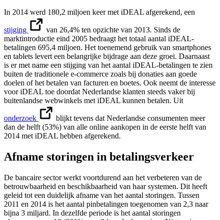
In 2014 werd 180,2 miljoen keer met iDEAL afgerekend, een
stijging
van 26,4% ten opzichte van 2013. Sinds de
marktintroductie eind 2005 bedraagt het totaal aantal iDEAL-
betalingen 695,4 miljoen. Het toenemend gebruik van smartphones
en tablets levert een belangrijke bijdrage aan deze groei. Daarnaast
is er met name een stijging van het aantal iDEAL-betalingen te zien
buiten de traditionele e-commerce zoals bij donaties aan goede
doelen of het betalen van facturen en boetes. Ook neemt de interesse
voor iDEAL toe doordat Nederlandse klanten steeds vaker bij
buitenlandse webwinkels met iDEAL kunnen betalen. Uit
onderzoek
blijkt tevens dat Nederlandse consumenten meer
dan de helft (53%) van alle online aankopen in de eerste helft van
2014 met iDEAL hebben afgerekend.
Afname storingen in betalingsverkeer
De bancaire sector werkt voortdurend aan het verbeteren van de
betrouwbaarheid en beschikbaarheid van haar systemen. Dit heeft
geleid tot een duidelijk afname van het aantal storingen. Tussen
2011 en 2014 is het aantal pinbetalingen toegenomen van 2,3 naar
bijna 3 miljard. In dezelfde periode is het aantal storingen