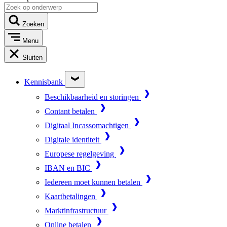
Zoeken
Menu
Sluiten
Kennisbank
Beschikbaarheid en storingen
Contant betalen
Digitaal Incassomachtigen
Digitale identiteit
Europese regelgeving
IBAN en BIC
Iedereen moet kunnen betalen
Kaartbetalingen
Marktinfrastructuur
Online betalen