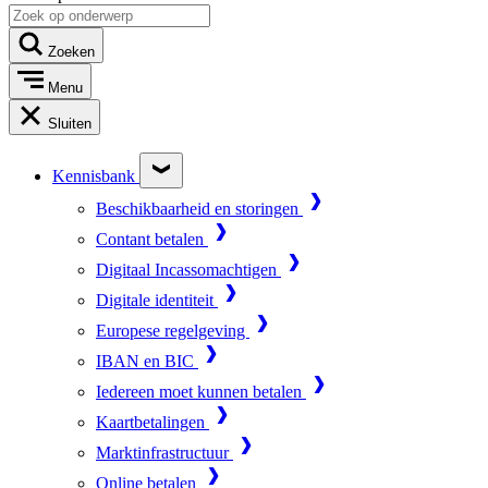
Zoeken
Menu
Sluiten
Kennisbank
Beschikbaarheid en storingen
Contant betalen
Digitaal Incassomachtigen
Digitale identiteit
Europese regelgeving
IBAN en BIC
Iedereen moet kunnen betalen
Kaartbetalingen
Marktinfrastructuur
Online betalen