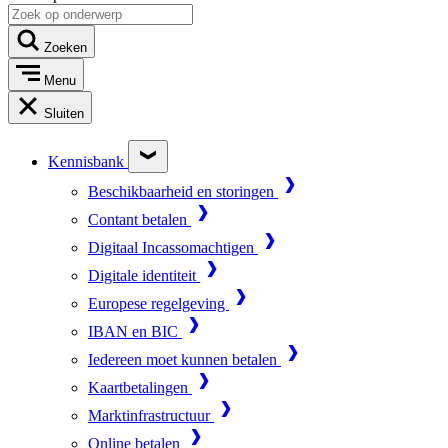
Zoeken
Menu
Sluiten
Kennisbank
Beschikbaarheid en storingen
Contant betalen
Digitaal Incassomachtigen
Digitale identiteit
Europese regelgeving
IBAN en BIC
Iedereen moet kunnen betalen
Kaartbetalingen
Marktinfrastructuur
Online betalen