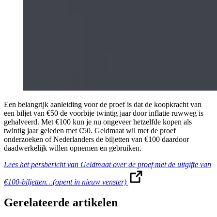
Een belangrijk aanleiding voor de proef is dat de koopkracht van
een biljet van €50 de voorbije twintig jaar door inflatie ruwweg is
gehalveerd. Met €100 kun je nu ongeveer hetzelfde kopen als
twintig jaar geleden met €50. Geldmaat wil met de proef
onderzoeken of Nederlanders de biljetten van €100 daardoor
daadwerkelijk willen opnemen en gebruiken.
Lees het persbericht van Geldmaat over de proef met de uitgifte van
€100-biljetten…
(opent in nieuw venster)
Gerelateerde artikelen