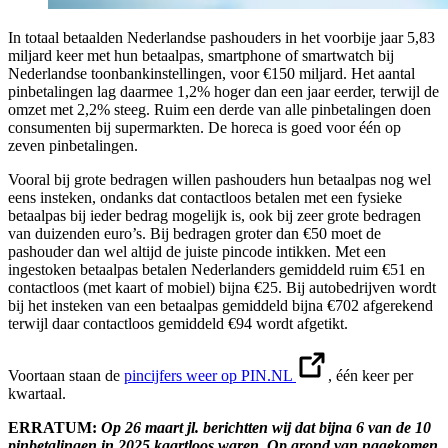
In totaal betaalden Nederlandse pashouders in het voorbije jaar 5,83
miljard keer met hun betaalpas, smartphone of smartwatch bij
Nederlandse toonbankinstellingen, voor €150 miljard. Het aantal
pinbetalingen lag daarmee 1,2% hoger dan een jaar eerder, terwijl de
omzet met 2,2% steeg. Ruim een derde van alle pinbetalingen doen
consumenten bij supermarkten. De horeca is goed voor één op
zeven pinbetalingen.
Vooral bij grote bedragen willen pashouders hun betaalpas nog wel
eens insteken, ondanks dat contactloos betalen met een fysieke
betaalpas bij ieder bedrag mogelijk is, ook bij zeer grote bedragen
van duizenden euro’s. Bij bedragen groter dan €50 moet de
pashouder dan wel altijd de juiste pincode intikken. Met een
ingestoken betaalpas betalen Nederlanders gemiddeld ruim €51 en
contactloos (met kaart of mobiel) bijna €25. Bij autobedrijven wordt
bij het insteken van een betaalpas gemiddeld bijna €702 afgerekend
terwijl daar contactloos gemiddeld €94 wordt afgetikt.
Voortaan staan de
pincijfers weer op PIN.NL
, één keer per
kwartaal.
ERRATUM:
Op 26 maart jl. berichtten wij dat bijna 6 van de 10
pinbetalingen in 2025 kaartloos waren. Op grond van nagekomen