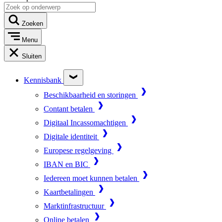
Zoeken
Menu
Sluiten
Kennisbank
Beschikbaarheid en storingen
Contant betalen
Digitaal Incassomachtigen
Digitale identiteit
Europese regelgeving
IBAN en BIC
Iedereen moet kunnen betalen
Kaartbetalingen
Marktinfrastructuur
Online betalen