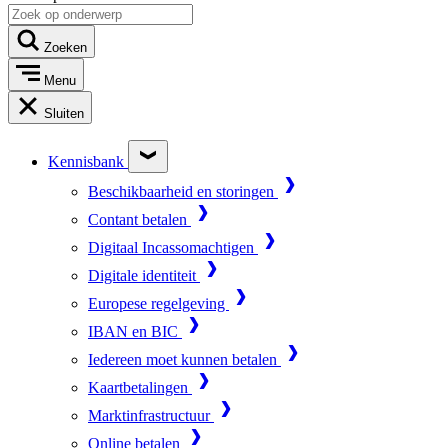
Zoeken
Menu
Sluiten
Kennisbank
Beschikbaarheid en storingen
Contant betalen
Digitaal Incassomachtigen
Digitale identiteit
Europese regelgeving
IBAN en BIC
Iedereen moet kunnen betalen
Kaartbetalingen
Marktinfrastructuur
Online betalen