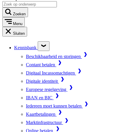
Zoeken
Menu
Sluiten
Kennisbank
Beschikbaarheid en storingen
Contant betalen
Digitaal Incassomachtigen
Digitale identiteit
Europese regelgeving
IBAN en BIC
Iedereen moet kunnen betalen
Kaartbetalingen
Marktinfrastructuur
Online betalen